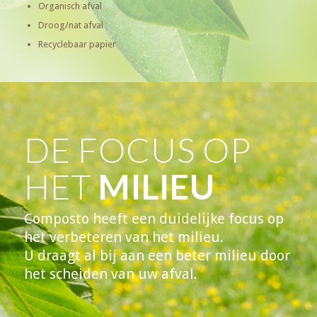
Organisch afval
Droog/nat afval
Recyclebaar papier
DE FOCUS OP
HET
MILIEU
Composto heeft een duidelijke focus op
het verbeteren van het milieu.
U draagt al bij aan een beter milieu door
het scheiden van uw afval.