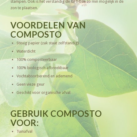
stampen. Ook is het verstandig de GFT-bak zo min mogelijk in de
zon te plaatsen.
VOORDELEN VAN
COMPOSTO
Stevig papier (zak staat zelfstandig)
Waterdicht
100% composteerbaar
100% biologisch afbreekbaar
Vochtabsorberend en ademend
Geen vieze geur
Geschikt voor organische afval
GEBRUIK COMPOSTO
VOOR:
Tuinafval