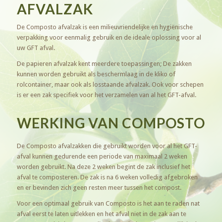
AFVALZAK
De Composto afvalzak is een milieuvriendelijke en hygiënische
verpakking voor eenmalig gebruik en de ideale oplossing voor al
uw GFT afval.
De papieren afvalzak kent meerdere toepassingen; De zakken
kunnen worden gebruikt als beschermlaag in de kliko of
rolcontainer, maar ook als losstaande afvalzak. Ook voor schepen
is er een zak specifiek voor het verzamelen van al het GFT-afval.
WERKING VAN COMPOSTO
De Composto afvalzakken die gebruikt worden voor al het GFT-
afval kunnen gedurende een periode van maximaal 2 weken
worden gebruikt. Na deze 2 weken begint de zak inclusief het
afval te composteren. De zak is na 6 weken volledig afgebroken
en er bevinden zich geen resten meer tussen het compost.
Voor een optimaal gebruik van Composto is het aan te raden nat
afval eerst te laten uitlekken en het afval niet in de zak aan te